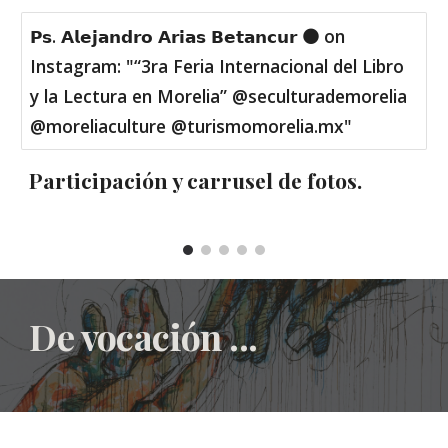
𝗣𝘀. 𝗔𝗹𝗲𝗷𝗮𝗻𝗱𝗿𝗼 𝗔𝗿𝗶𝗮𝘀 𝗕𝗲𝘁𝗮𝗻𝗰𝘂𝗿 ⚫️ on
Instagram: "“3ra Feria Internacional del Libro
y la Lectura en Morelia” @seculturademorelia
@moreliaculture @turismomorelia.mx"
Participación y carrusel de fotos.
De vocación ...