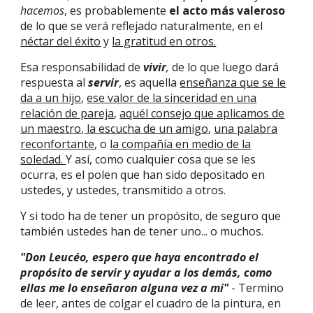
hacemos
, es probablemente
el acto más valeroso
de lo que se verá reflejado naturalmente, en el
néctar del éxito
y
la gratitud en otros.
Esa responsabilidad de
vivir
,
de lo que luego dará
respuesta al
servir
, es aquella
e
nseñanza que se le
da a un hijo
,
ese valor de la sinceridad en una
relación de pareja
,
aquél consejo que aplicamos de
un maestro
,
la escucha de un amigo
,
una palabra
reconfortante
, o
la compañía en medio de la
soledad.
Y así, como cualquier cosa que se les
ocurra, es el polen que han sido depositado en
ustedes, y ustedes, transmitido a otros.
Y si todo ha de tener un propósito, de seguro que
también ustedes han de tener uno... o muchos.
"Don Leucéo, espero que haya encontrado el
propósito de servir y ayudar a los demás, c
o
mo
ellas me lo enseñaron alguna vez a mí"
-
Termino
de leer, antes de colgar el cuadro de la pintura, en