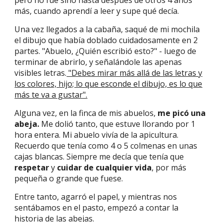
pero no fue sino hasta después de otros 4 años
más, cuando aprendí a leer y supe qué decía.
Una vez llegados a la cabaña, saqué de mi mochila
el dibujo que había doblado cuidadosamente en 2
partes. "Abuelo, ¿Quién escribió esto?" - luego de
terminar de abrirlo, y señalándole las apenas
visibles letras.
"Debes mirar más allá de las letras y
los colores, hijo; lo que esconde el dibujo, es lo que
más te va a gustar".
Alguna vez, en la finca de mis abuelos,
me picó una
abeja.
Me dolió tanto, que estuve llorando por 1
hora entera. Mi abuelo vivía de la apicultura.
Recuerdo que tenía como 4 o 5 colmenas en unas
cajas blancas. Siempre me decía que tenía que
respetar
y
cuidar de cualquier vida
, por más
pequeña o grande que fuese.
Entre tanto, agarró el papel, y mientras nos
sentábamos en el pasto, empezó a contar la
historia de las abejas.